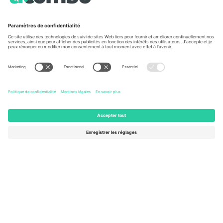
Conditions générales
Centre d'information sur la Coup
Programme d'affiliation
Nous contacter
Ticombo France
Mimi Balkanska 132, 1540, Sofia,
Bulgaria
L'entité juridique du fournisseur de la plateforme peut changer en
fonction du lieu, de l'événement et/ou du domaine. Pour plus de
détails, consultez la page spécifique de l'événement, les mentions
légales et les conditions.,
Imprimer
et
Termes.
© 2026 Ticombo.
Tous droits réservés.