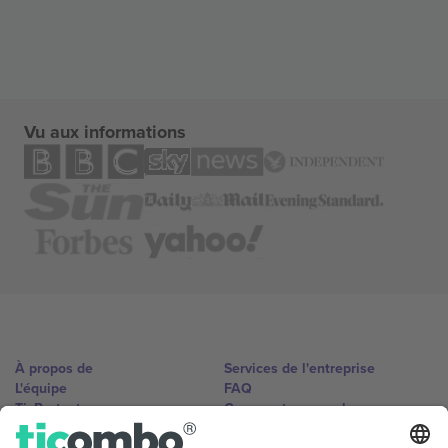
Vu aux informations
À propos de
Services de l'entreprise
L'équipe
FAQ
TixProtect
Comment ça marche
Imprimer
Hôtels