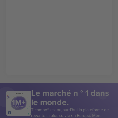
Le marché n ° 1 dans
MERCI!
le monde.
Ticombo® est aujourd’hui la plateforme de
revente la plus suivie en Europe. Merci!