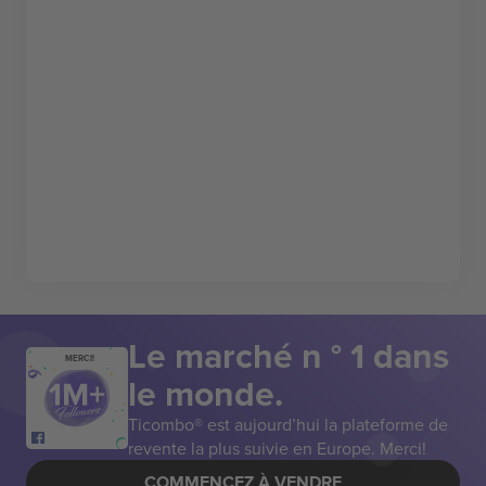
Le marché n ° 1 dans
MERCI!
le monde.
Ticombo® est aujourd’hui la plateforme de
revente la plus suivie en Europe. Merci!
COMMENCEZ À VENDRE