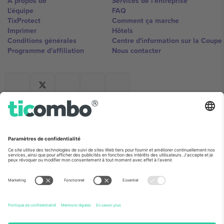
À propos de
Services de l'entreprise
L'équipe
FAQ
TixProtect
Comment ça marche
Imprimer
Hôtels
Conditions générales
Centre d'information sur la Coup
Programme d'affiliation
Nous contacter
Ticombo France
Mimi Balkanska 132, 1540, Sofia,
Bulgaria
L'entité juridique du fournisseur de la plateforme peut changer en
fonction du lieu, de l'événement et/ou du domaine. Pour plus de
détails, consultez la page spécifique de l'événement, les mentions