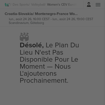
Connexion
Des Sports
Volleyball
Women's CEV EuroVolley
Croatia-Slovakia/ Montenegro-France Women's CEV EuroVolley billets
lun., août 24 26, 16:00 CEST
-
lun., août 24 26, 19:00 CEST
Scandinavium,
Göteborg
Désolé,
Le Plan Du
Lieu N'est Pas
Disponible Pour Le
Moment — Nous
L'ajouterons
Prochainement.