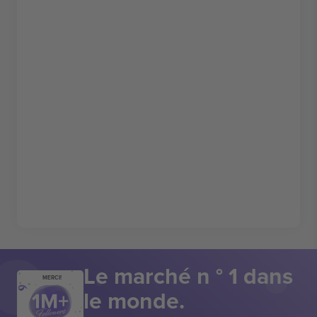
Le marché n ° 1 dans
MERCI!
le monde.