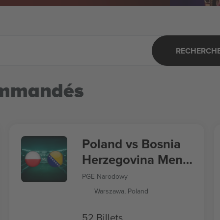
RECHERCHER
ommandés
Poland vs Bosnia
Herzegovina Men's
Nations League
PGE Narodowy
Warszawa, Poland
52 Billets