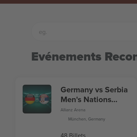
Evénements Rec
Germany vs Serbia
Men's Nations
League
Allianz Arena
München, Germany
48 Billets