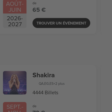
AOÛT
-
de
JUIN
65 €
2026
-
2027
TROUVER UN ÉVÉNEMENT
Shakira
QA
,
EG
,
ES
+2 plus
4444 Billets
SEPT.
-
de