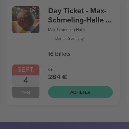
Day Ticket - Max-
Schmeling-Halle -
Women’s
Max-Schmeling-Halle
Basketball World
Berlin, Germany
Cup
16 Billets
SEPT.
de
284 €
4
ACHETER
VEN.