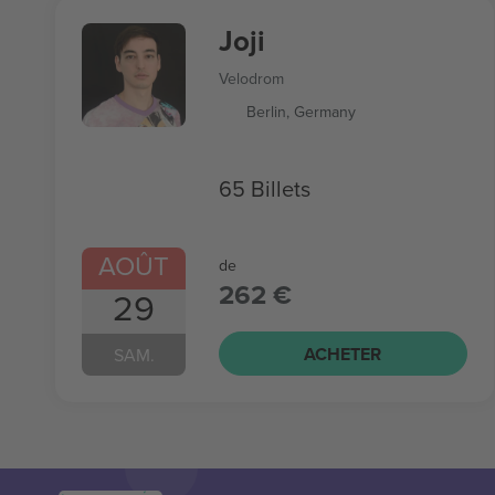
Joji
Velodrom
Berlin, Germany
65 Billets
AOÛT
de
262 €
29
ACHETER
SAM.