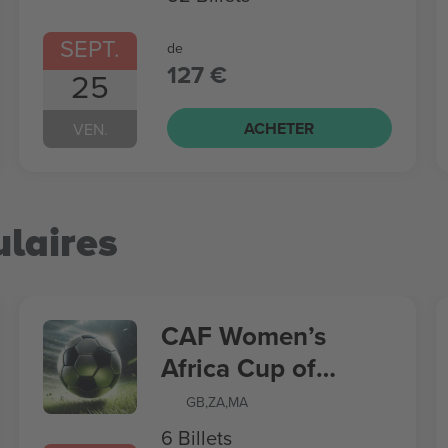
SEPT.
de
127 €
25
ACHETER
VEN.
laires
CAF Women’s
Africa Cup of
Nations
GB
,
ZA
,
MA
6 Billets