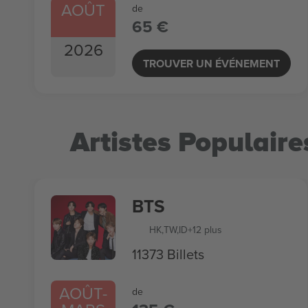
AOÛT
de
65 €
2026
TROUVER UN ÉVÉNEMENT
Artistes Populaire
BTS
HK
,
TW
,
ID
+12 plus
11373 Billets
AOÛT
-
de