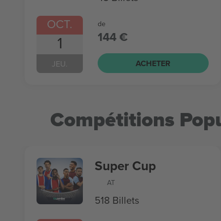
OCT.
de
144 €
1
ACHETER
JEU.
Compétitions Popu
Super Cup
AT
518 Billets