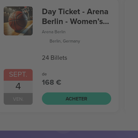
Day Ticket - Arena
Berlin - Women’s
Basketball World
Arena Berlin
Cup
Berlin, Germany
24 Billets
SEPT.
de
168 €
4
ACHETER
VEN.