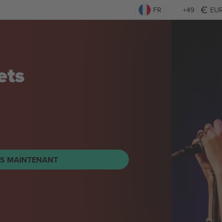
FR
+49
EU
ets
TS MAINTENANT