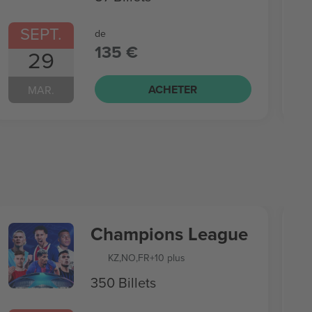
SEPT.
de
135 €
29
ACHETER
MAR.
Champions League
KZ
,
NO
,
FR
+10 plus
350 Billets