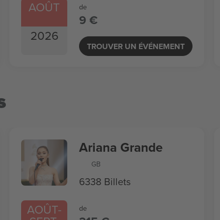
AOÛT
de
9 €
2026
TROUVER UN ÉVÉNEMENT
s
Ariana Grande
GB
6338 Billets
AOÛT
-
de