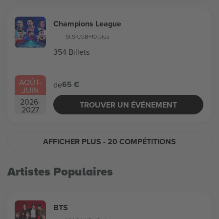
Champions League
SI
,
SK
,
GB
+10 plus
354 Billets
AOÛT
-
65 €
de
JUIN
2026
-
TROUVER UN ÉVÉNEMENT
2027
AFFICHER PLUS
- 20 COMPÉTITIONS
Artistes Populaires
BTS