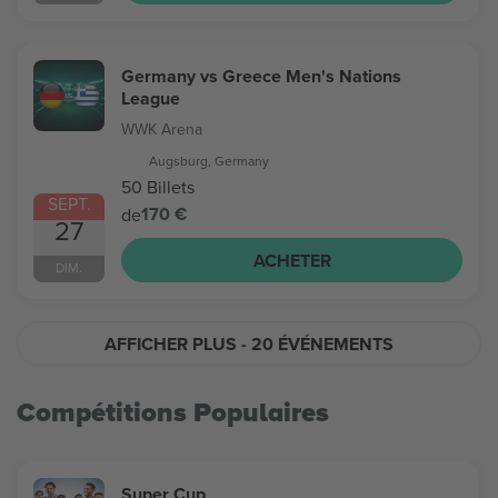
Germany vs Greece Men's Nations
League
WWK Arena
Augsburg, Germany
50 Billets
SEPT.
170 €
de
27
ACHETER
DIM.
AFFICHER PLUS
- 20 ÉVÉNEMENTS
Compétitions Populaires
Super Cup