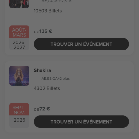
MY
,
CA
,
US
+12 plus
10503 Billets
AOÛT
-
135 €
de
MARS
2026
-
TROUVER UN ÉVÉNEMENT
2027
Shakira
AE
,
ES
,
QA
+2 plus
4302 Billets
SEPT.
-
72 €
de
NOV.
2026
TROUVER UN ÉVÉNEMENT