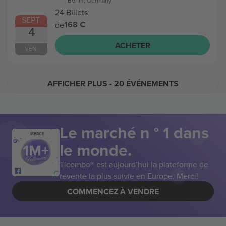
Berlin, Germany
24 Billets
SEPT.
168 €
de
4
ACHETER
VEN.
AFFICHER PLUS
- 20 ÉVÉNEMENTS
Le marché n ° 1 dans
MERCI!
le monde.
Ticombo® est aujourd’hui la plateforme de
revente la plus suivie en Europe. Merci!
COMMENCEZ À VENDRE