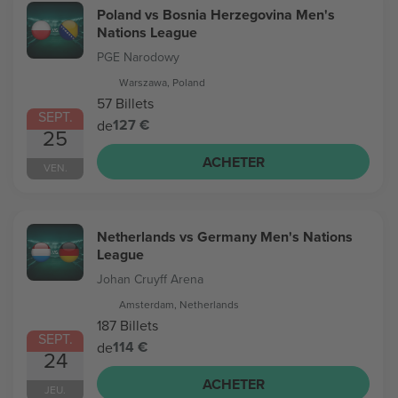
Poland vs Bosnia Herzegovina Men's
Nations League
PGE Narodowy
Warszawa, Poland
57 Billets
SEPT.
127 €
de
25
ACHETER
VEN.
Netherlands vs Germany Men's Nations
League
Johan Cruyff Arena
Amsterdam, Netherlands
187 Billets
SEPT.
114 €
de
24
ACHETER
JEU.