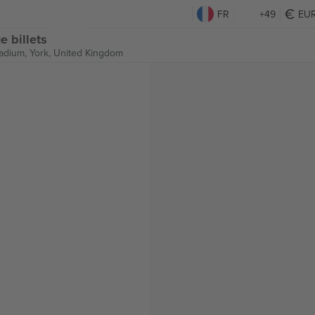
FR
+49
EU
e billets
adium,
York, United Kingdom