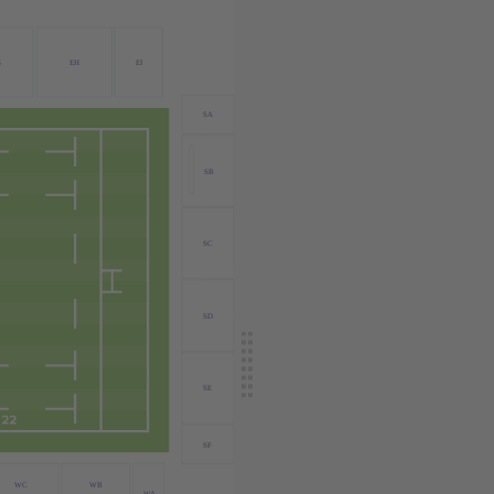
G
EH
EI
SA
SB
SC
SD
SE
SF
WC
WB
WA