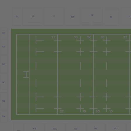
EE
EB
EC
EA
E
ED
EF
NF
NE
ND
NC
NB
NA
WE
WD
WH
WG
WF
WI