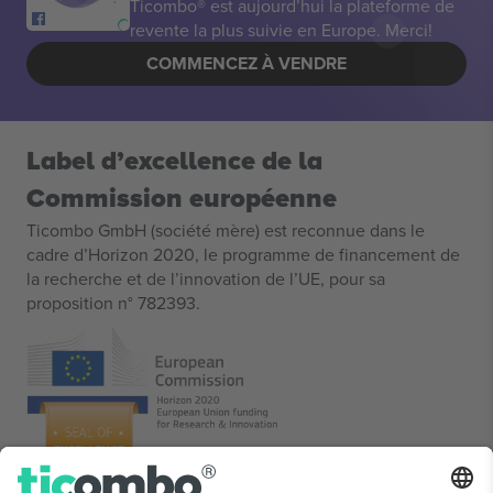
Ticombo® est aujourd’hui la plateforme de
revente la plus suivie en Europe. Merci!
COMMENCEZ À VENDRE
Label d’excellence de la
Commission européenne
Ticombo GmbH (société mère) est reconnue dans le
cadre d’Horizon 2020, le programme de financement de
la recherche et de l’innovation de l’UE, pour sa
proposition n° 782393.