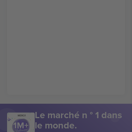
Le marché n ° 1 dans
MERCI!
le monde.