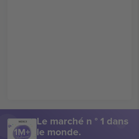
Le marché n ° 1 dans
MERCI!
le monde.