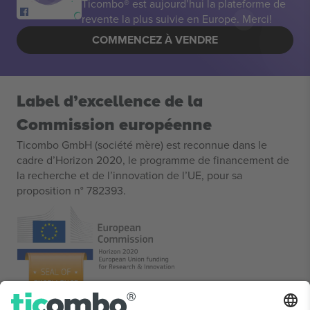
Ticombo® est aujourd’hui la plateforme de
revente la plus suivie en Europe. Merci!
COMMENCEZ À VENDRE
Label d’excellence de la
Commission européenne
Ticombo GmbH (société mère) est reconnue dans le
cadre d’Horizon 2020, le programme de financement de
la recherche et de l’innovation de l’UE, pour sa
proposition n° 782393.