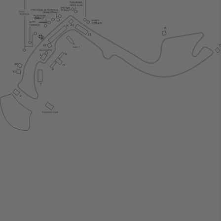
GOLD
TERRACE
A1
K
B
Z1
M
Y
ACH
T
BE
L
VEDERE
N
L
X2
O
P
X1
T
V
P
ADDOCK CLUB