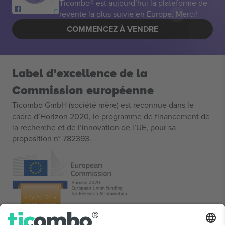
Ticombo® est aujourd’hui la plateforme de
revente la plus suivie en Europe. Merci!
COMMENCEZ À VENDRE
Label d’excellence de la
Commission européenne
Ticombo GmbH (société mère) est reconnue dans le
cadre d’Horizon 2020, le programme de financement de
la recherche et de l’innovation de l’UE, pour sa
proposition n° 782393.