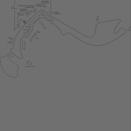
GOLD
TERRACE
A1
K
B
Z1
M
Y
ACH
T
BE
L
VEDERE
N
L
X2
O
P
X1
T
V
P
ADDOCK CLUB