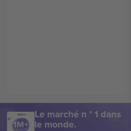
Le marché n ° 1 dans
MERCI!
le monde.