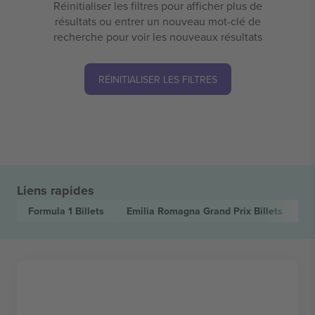
Réinitialiser les filtres pour afficher plus de
résultats ou entrer un nouveau mot-clé de
recherche pour voir les nouveaux résultats
RÉINITIALISER LES FILTRES
Liens rapides
Formula 1
Billets
Emilia Romagna Grand Prix
Billets
M