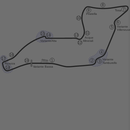
8
7
9
T
osa
Piratella
10
6
V
ariante
5
V
illeneuv
1
1
15
14
13
Acque
Minerali
V
ariante
Alta
12
4
16
17
moto
V
ariante
1
19
2
3
T
amburello
Rivazza
V
ariante Bassa
18