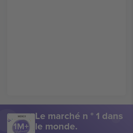
Le marché n ° 1 dans
MERCI!
le monde.