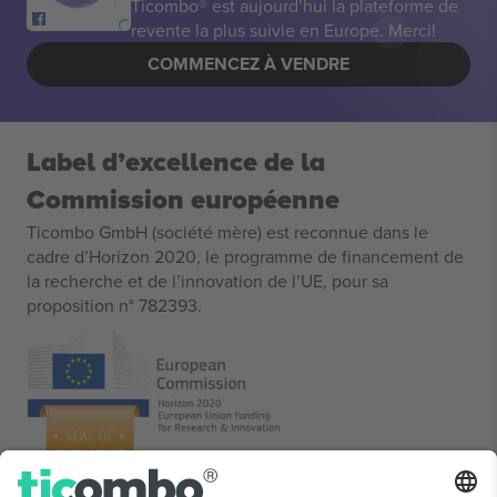
Ticombo® est aujourd’hui la plateforme de
revente la plus suivie en Europe. Merci!
COMMENCEZ À VENDRE
Label d’excellence de la
Commission européenne
Ticombo GmbH (société mère) est reconnue dans le
cadre d’Horizon 2020, le programme de financement de
la recherche et de l’innovation de l’UE, pour sa
proposition n° 782393.