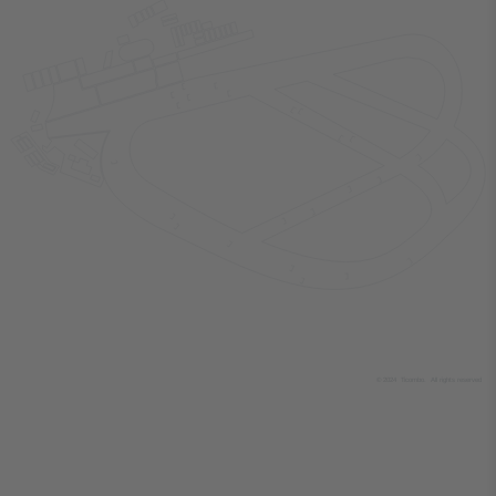
© 2024
T
icombo.
All rights reserved