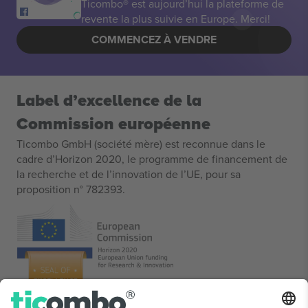
Ticombo® est aujourd’hui la plateforme de
revente la plus suivie en Europe. Merci!
COMMENCEZ À VENDRE
Label d’excellence de la
Commission européenne
Ticombo GmbH (société mère) est reconnue dans le
cadre d’Horizon 2020, le programme de financement de
la recherche et de l’innovation de l’UE, pour sa
proposition n° 782393.