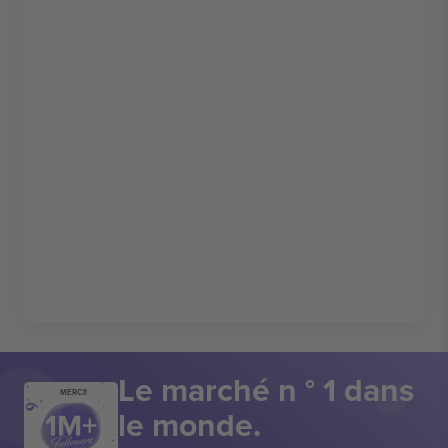
Le marché n ° 1 dans
MERCI!
le monde.