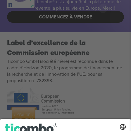
Ticombo® est aujourd’hui la plateforme de
revente la plus suivie en Europe. Merci!
COMMENCEZ À VENDRE
Label d’excellence de la
Commission européenne
Ticombo GmbH (société mère) est reconnue dans le
cadre d’Horizon 2020, le programme de financement de
la recherche et de l’innovation de l’UE, pour sa
proposition n° 782393.