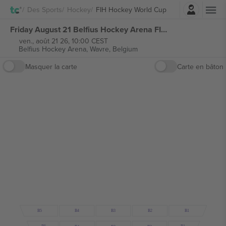
Connexion
Des Sports
Hockey
FIH Hockey World Cup
Friday August 21 Belfius Hockey Arena FIH Hockey World Cup 2026 billets
ven., août 21 26, 10:00 CEST
Belfius Hockey Arena,
Wavre, Belgium
Masquer la carte
Carte en bâton
B1
B5
B2
B4
B3