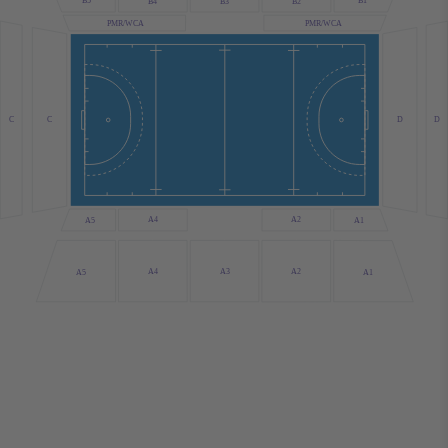
B5
B1
B4
B3
B2
PMR/WCA
PMR/WCA
C
D
D
C
A4
A2
A1
A5
A3
A4
A2
A5
A1