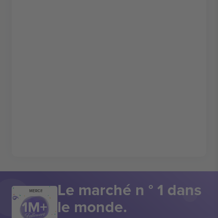
Le marché n ° 1 dans
MERCI!
le monde.