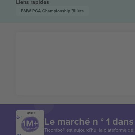
Liens rapides
BMW PGA Championship
Billets
MERCI!
Le marché n ° 1 dans
Ticombo® est aujourd’hui la plateforme de r