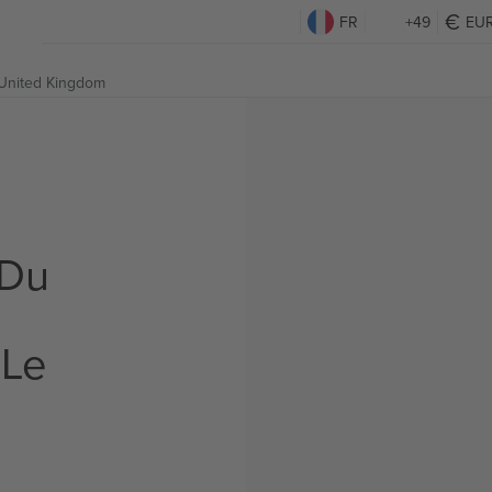
FR
+49
EU
, United Kingdom
 Du
 Le
s