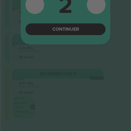
2
Admission
ACHETER
8 565 €
générale
CHAQUE
4.9 (19)
Entrepreneur Seller
M-ticket
CONTINUER
Admission
ACHETER
8 717 €
générale
CHAQUE
4.9 (19)
Entrepreneur Seller
M-ticket
Grounds
ACHETER
9 128 €
Pass
CHAQUE
4.9 (19)
Entrepreneur Seller
M-ticket
Prix ​​le
plus bas
de la
catégorie
sur
Fin des résultats