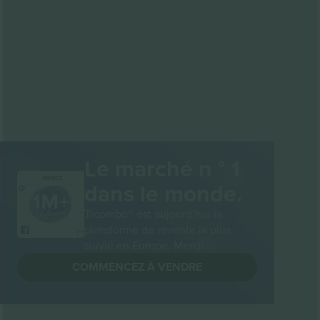
Le marché n ° 1
MERCI!
dans le monde.
Ticombo® est aujourd’hui la
plateforme de revente la plus
suivie en Europe. Merci!
COMMENCEZ À VENDRE