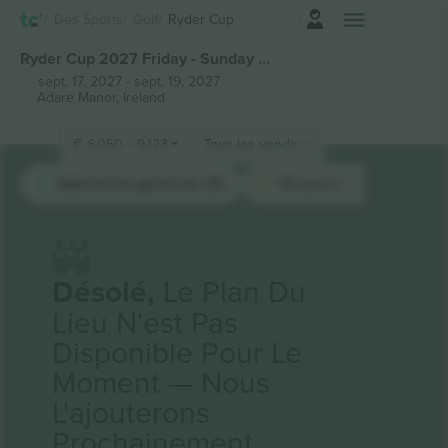
Connexion
Des Sports
Golf
Ryder Cup
Ryder Cup 2027 Friday - Sunday Package billets
sept. 17, 2027
-
sept. 19, 2027
Adare Manor,
Ireland
€
6 050
-
9 123
Tous les vendeurs (23)
Admission générale (5)
Grounds Pass (1)
Désolé,
Le Plan Du
Lieu N'est Pas
Disponible Pour Le
Moment — Nous
L'ajouterons
Prochainement.