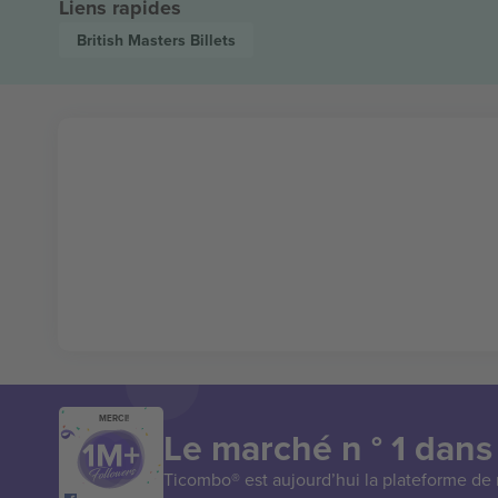
Liens rapides
British Masters
Billets
MERCI!
Le marché n ° 1 dans
Ticombo® est aujourd’hui la plateforme de r