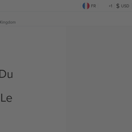
FR
+1
USD
d Kingdom
 Du
 Le
s