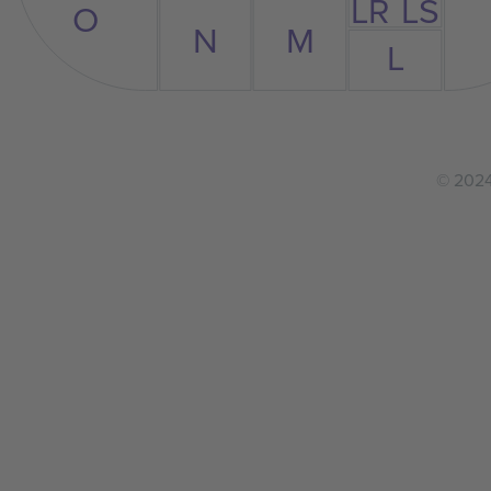
LR
LS
O
N
M
L
© 2024