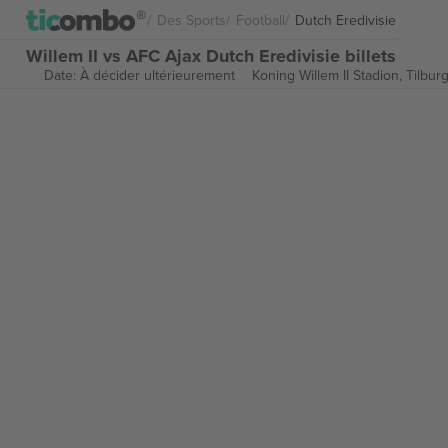
Des Sports
Football
Dutch Eredivisie
Willem II vs AFC Ajax Dutch Eredivisie billets
Date: À décider ultérieurement
Koning Willem II Stadion,
Tilbur