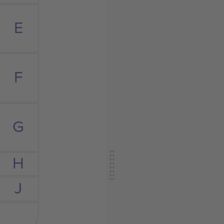
E
F
G
H
J