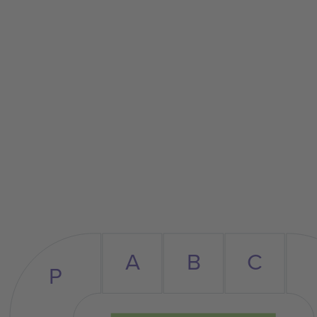
C
A
B
P