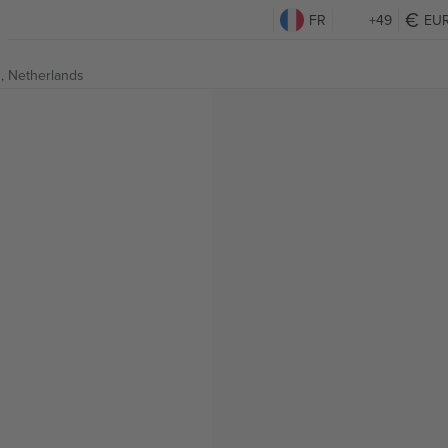
FR
+49
EU
g, Netherlands