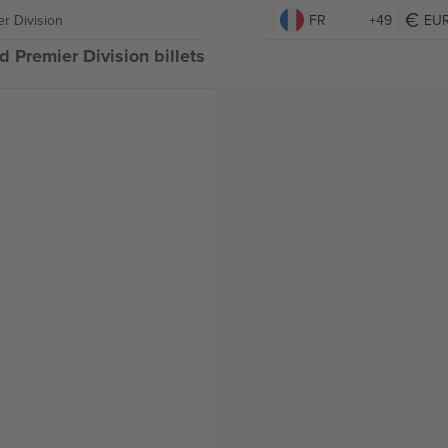
r Division
FR
+49
EU
 Premier Division billets