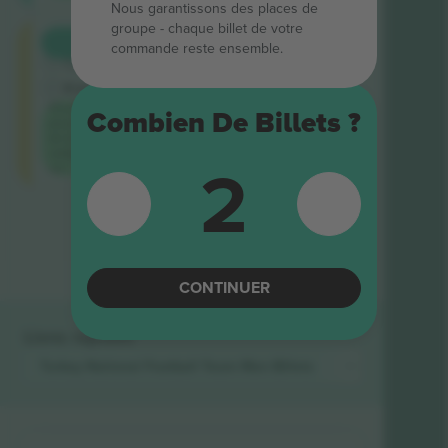
Nous garantissons des places de
groupe ‑ chaque billet de votre
Longside
ACHETER
1 326 €
commande reste ensemble.
5.0 (220)
CHAQUE
Vendeur de confiance
E-ticket
Prix ​​le
Combien De Billets ?
plus bas
de la
catégorie
2
sur
Fin des résultats
CONTINUER
Liens rapides
Turkey National Football Team Men
Billets
Belgium Nation