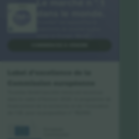
Le marché n ° 1
MERCI!
dans le monde.
Ticombo® est aujourd’hui la
plateforme de revente la plus
suivie en Europe. Merci!
COMMENCEZ À VENDRE
Label d’excellence de la
Commission européenne
Ticombo GmbH (société mère) est reconnue
dans le cadre d’Horizon 2020, le programme de
financement de la recherche et de l’innovation
de l’UE, pour sa proposition n° 782393.