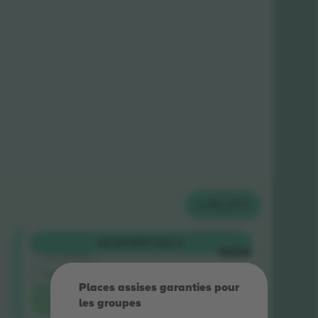
2
BILLETS
Shortside
ACHETER
1 106 €
5.0 (220)
CHAQUE
Vendeur de confiance
E-ticket
Places assises garanties pour
Prix ​​le plus
bas pour
les groupes
l'événement