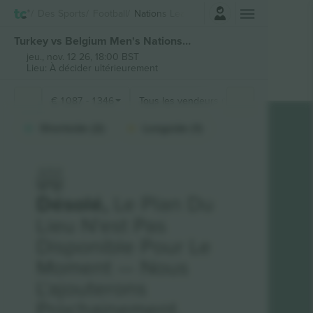
Connexion
Des Sports
Football
Nations League
Turkey vs Belgium Men's Nations League billets
jeu., nov. 12 26, 18:00 BST
Lieu: À décider ultérieurement
€
1 087
-
1 346
Tous les vendeurs (8)
Sections de 
Shortside (2)
Longside (1)
Désolé,
Le Plan Du
Lieu N'est Pas
Disponible Pour Le
Moment — Nous
L'ajouterons
Prochainement.