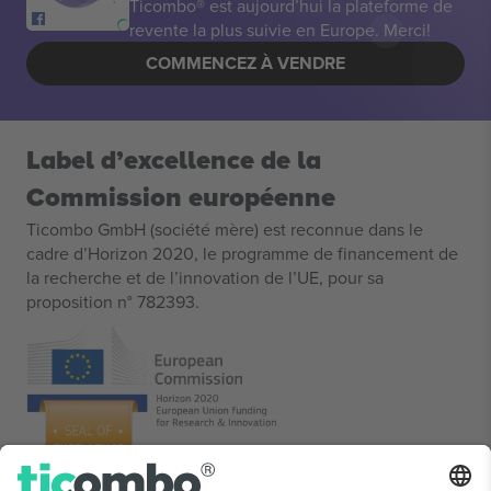
Ticombo® est aujourd’hui la plateforme de
revente la plus suivie en Europe. Merci!
COMMENCEZ À VENDRE
Label d’excellence de la
Commission européenne
Ticombo GmbH (société mère) est reconnue dans le
cadre d’Horizon 2020, le programme de financement de
la recherche et de l’innovation de l’UE, pour sa
proposition n° 782393.