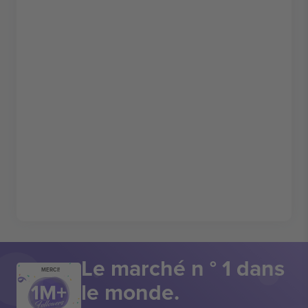
Le marché n ° 1 dans
MERCI!
le monde.