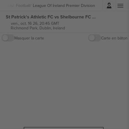
Connexion
 Sports
Football
League Of Ireland Premier Division
St Patrick's Athletic FC vs Shelbourne FC League of Ireland Premier Division billets
ven., oct. 16 26, 20:45 GMT
Richmond Park,
Dublin, Ireland
Masquer la carte
Carte en bâton