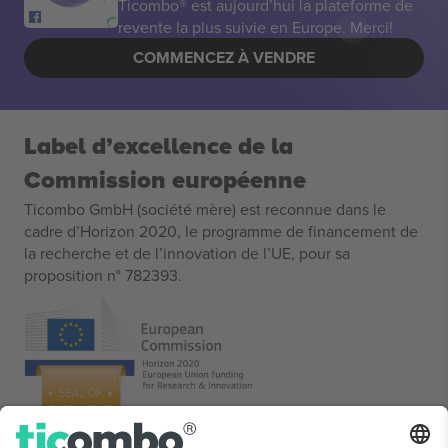
Ticombo® est aujourd’hui la plateforme de
revente la plus suivie en Europe. Merci!
COMMENCEZ À VENDRE
Label d’excellence de la
Commission européenne
Ticombo GmbH (société mère) est reconnue dans le
cadre d’Horizon 2020, le programme de financement de
la recherche et de l’innovation de l’UE, pour sa
proposition n° 782393.