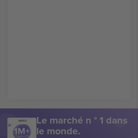
Le marché n ° 1 dans
MERCI!
le monde.