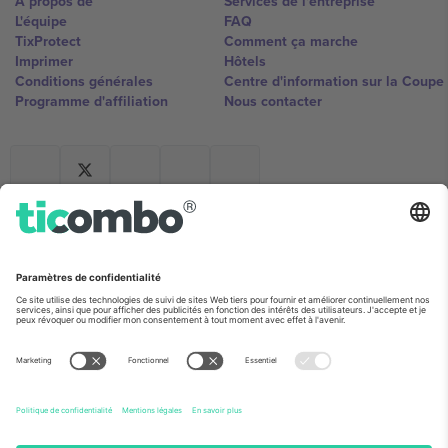
À propos de
Services de l'entreprise
L'équipe
FAQ
TixProtect
Comment ça marche
Imprimer
Hôtels
Conditions générales
Centre d'information sur la Coup
Programme d'affiliation
Nous contacter
Ticombo France
Mimi Balkanska 132, 1540, Sofia,
Bulgaria
L'entité juridique du fournisseur de la plateforme peut changer en
fonction du lieu, de l'événement et/ou du domaine. Pour plus de
détails, consultez la page spécifique de l'événement, les mentions