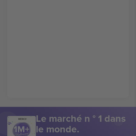
Le marché n ° 1 dans
MERCI!
le monde.