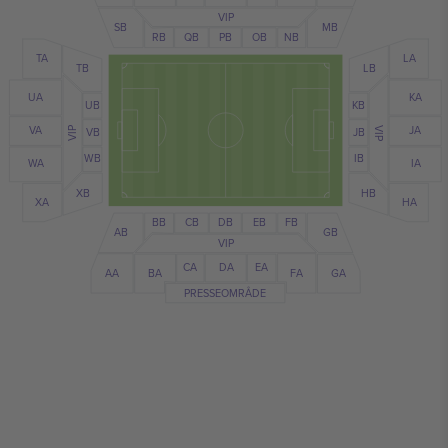
VIP
SB
MB
NB
RB
QB
PB
OB
TA
LA
LB
TB
UA
KA
UB
KB
JA
VA
VB
JB
VIP
VIP
IB
WB
IA
WA
XB
HB
XA
HA
BB
CB
FB
EB
DB
AB
GB
VIP
CA
EA
DA
BA
FA
AA
GA
PRESSEOMRÅDE