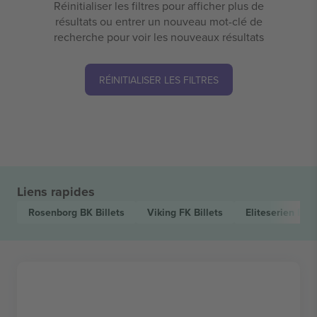
Réinitialiser les filtres pour afficher plus de
résultats ou entrer un nouveau mot-clé de
recherche pour voir les nouveaux résultats
RÉINITIALISER LES FILTRES
Liens rapides
Rosenborg BK
Billets
Viking FK
Billets
Eliteserien
Bill