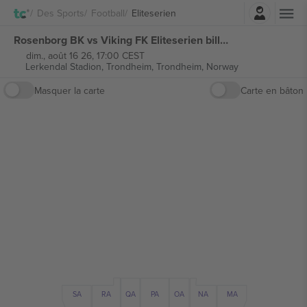
Connexion
Des Sports
Football
Eliteserien
Rosenborg BK vs Viking FK Eliteserien billets
dim., août 16 26, 17:00 CEST
Lerkendal Stadion, Trondheim,
Trondheim, Norway
Masquer la carte
Carte en bâton
MA
NA
SA
RA
QA
PA
OA