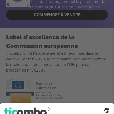
Ticombo® est aujourd’hui la plateforme de
revente la plus suivie en Europe. Merci!
COMMENCEZ À VENDRE
Label d’excellence de la
Commission européenne
Ticombo GmbH (société mère) est reconnue dans le
cadre d’Horizon 2020, le programme de financement de
la recherche et de l’innovation de l’UE, pour sa
proposition n° 782393.