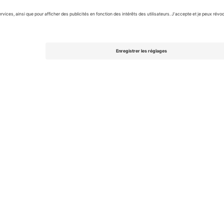
rzegovina National Football Team Men
Billets
Men's Nations Lea