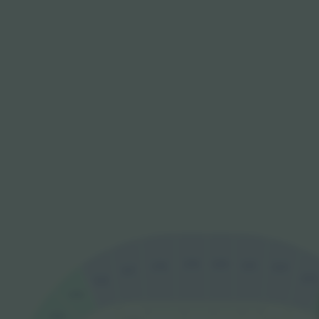
G19
G20
G21
G18
G22
G17
G23
G16
G15
G14