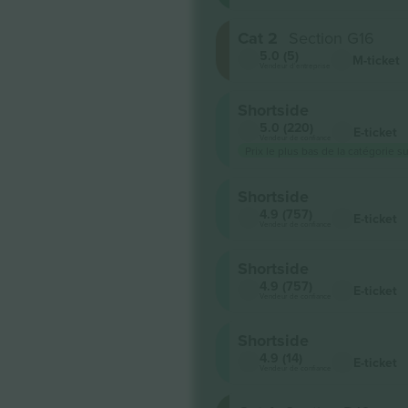
Cat 2
Section G16
5.0 (5)
M-ticket
Vendeur d'entreprise
Shortside
5.0 (220)
E-ticket
Vendeur de confiance
Prix ​​le plus bas de la catégorie s
Shortside
4.9 (757)
E-ticket
Vendeur de confiance
Shortside
4.9 (757)
E-ticket
Vendeur de confiance
Shortside
4.9 (14)
E-ticket
Vendeur de confiance