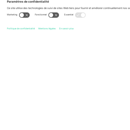
Légende
Liens rapides
Poland National Football Team Men
Billets
Bosnia He