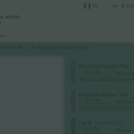
FR
+49
EU
 billets
d
ans
er Tier (1)
Longside Upper Tier (1)
Shortside Upper Tier
5.0 (28)
Billet pa
Vendeur de confiance
Prix ​​le plus bas pour l'événement
Longside Upper Tier
5.0 (28)
Billet pa
Vendeur de confiance
Prix ​​le plus bas de la catégorie s
Cat 3
Section D17
5.0 (5)
M-ticket
Vendeur d'entreprise