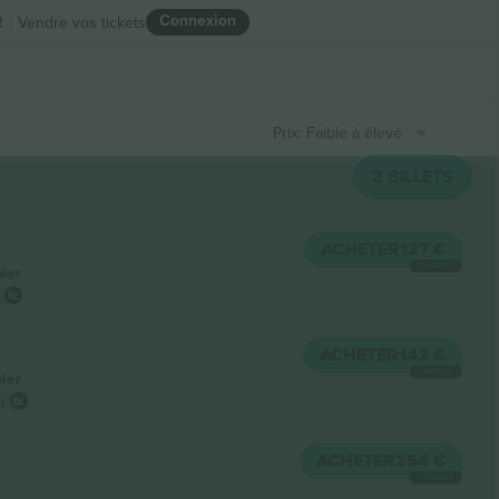
Connexion
R
Vendre vos tickets
Prix: Faible à élevé
2
BILLETS
ACHETER
127 €
CHAQUE
pier
ACHETER
142 €
CHAQUE
pier
ur
ACHETER
254 €
CHAQUE