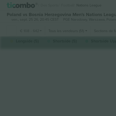
Des Sports
Football
Nations League
Poland vs Bosnia Herzegovina Men's Nations League
ven., sept. 25 26, 20:45 CEST
PGE Narodowy,
Warszawa, Polan
€
108
-
642
Tous les vendeurs (51)
Sections de f
Longside (5)
Shortside (5)
Shortside Upp