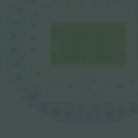
D10
D11
D12
C2
C3
C1
C4
D9
G13
D
D8
G12
D7
G11
D6
D5
G10
D4
G9
D3
G8
V2
V4
D19
D2
V5
D1
D20
V1
V3
G7
G6
G2
G37
G5
G34
G35
G4
G36
G3
G1