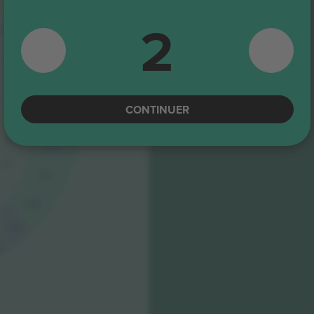
2
G26
13
Longside
4.9 (14)
E-ticket
G27
Vendeur de confiance
D14
G28
D15
CONTINUER
D16
G29
D17
G30
D18
G31
G32
G33