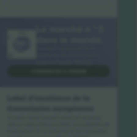
Le marché n ° 1
MERCI!
dans le monde.
Ticombo® est aujourd’hui la
plateforme de revente la plus
suivie en Europe. Merci!
COMMENCEZ À VENDRE
Label d’excellence de la
Commission européenne
Ticombo GmbH (société mère) est reconnue
dans le cadre d’Horizon 2020, le programme de
financement de la recherche et de l’innovation