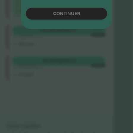
plus bas
de la
catégorie
CONTINUER
sur
Longside
ACHETER
490 €
4.9 (14)
CHAQUE
Vendeur de confiance
M-ticket
Longside
ACHETER
491 €
4.9 (757)
CHAQUE
Vendeur de confiance
E-ticket
Fin des résultats
Liens rapides