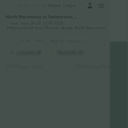
Connexion
Des Sports
Football
Nations League
North Macedonia vs Switzerland Men's Nations League billets
sam., sept. 26 26, 20:45 CEST
National Arena Todor Proeski,
Skopje, North Macedonia
€
341
-
511
Tous les vendeurs (24)
Sections de fa
Longside (3)
Shortside (3)
Masquer la carte
Carte en bâton