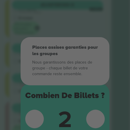
Shortside
ACHETER
360 €
5.0 (220)
CHAQUE
Vendeur de confiance
E-ticket
Prix ​​le plus
bas pour
l'événement
Shortside
Places assises garanties pour
ACHETER
367 €
4.9 (14)
CHAQUE
les groupes
Vendeur de confiance
M-ticket
Nous garantissons des places de
groupe ‑ chaque billet de votre
commande reste ensemble.
Shortside
ACHETER
368 €
4.9 (757)
CHAQUE
Vendeur de confiance
E-ticket
Combien De Billets ?
2
Longside
ACHETER
481 €
5.0 (220)
CHAQUE
Vendeur de confiance
E-ticket
Prix ​​le