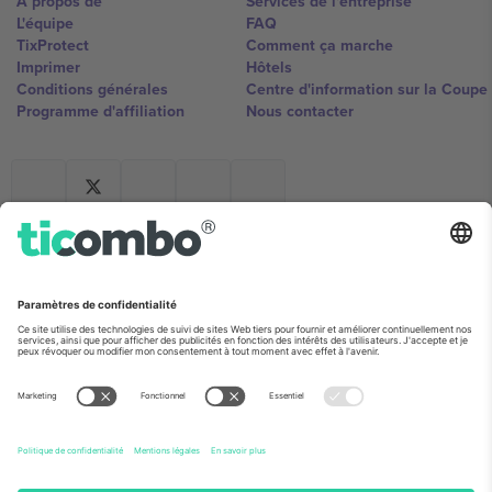
À propos de
Services de l'entreprise
L'équipe
FAQ
TixProtect
Comment ça marche
Imprimer
Hôtels
Conditions générales
Centre d'information sur la Coup
Programme d'affiliation
Nous contacter
Ticombo France
Mimi Balkanska 132, 1540, Sofia,
Bulgaria
L'entité juridique du fournisseur de la plateforme peut changer en
fonction du lieu, de l'événement et/ou du domaine. Pour plus de
détails, consultez la page spécifique de l'événement, les mentions