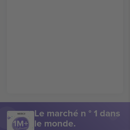
Le marché n ° 1 dans
MERCI!
le monde.