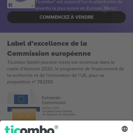
Ticombo® est aujourd’hui la plateforme de
revente la plus suivie en Europe. Merci!
COMMENCEZ À VENDRE
Label d’excellence de la
Commission européenne
Ticombo GmbH (société mère) est reconnue dans le
cadre d’Horizon 2020, le programme de financement de
la recherche et de l’innovation de l’UE, pour sa
proposition n° 782393.