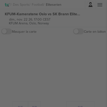
Connexion
Des Sports
Football
Eliteserien
KFUM-Kameratene Oslo vs SK Brann Eliteserien billets
dim., nov. 22 26, 17:00 CEST
KFUM Arena,
Oslo, Norway
Masquer la carte
Carte en bâton
301-303
304-306
401-406