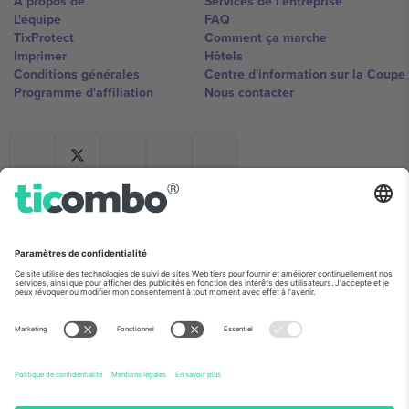
À propos de
Services de l'entreprise
L'équipe
FAQ
TixProtect
Comment ça marche
Imprimer
Hôtels
Conditions générales
Centre d'information sur la Coup
Programme d'affiliation
Nous contacter
Ticombo France
Mimi Balkanska 132, 1540, Sofia,
Bulgaria
L'entité juridique du fournisseur de la plateforme peut changer en
fonction du lieu, de l'événement et/ou du domaine. Pour plus de
détails, consultez la page spécifique de l'événement, les mentions