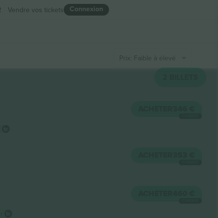
Connexion
R
Vendre vos tickets
Prix: Faible à élevé
2
BILLETS
ACHETER
346 €
CHAQUE
ACHETER
353 €
CHAQUE
ACHETER
460 €
CHAQUE
ur