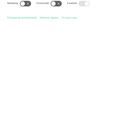
Légende
Liens rapides
Gibraltar National Football Team Men
Billets
Andorra 