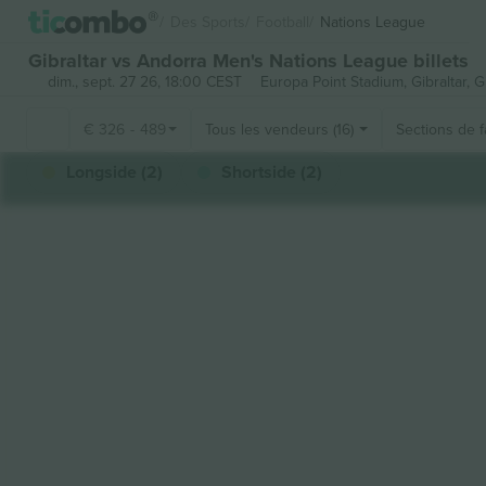
Des Sports
Football
Nations League
Gibraltar vs Andorra Men's Nations League billets
dim., sept. 27 26, 18:00 CEST
Europa Point Stadium,
Gibraltar, G
€
326
-
489
Tous les vendeurs (16)
Sections de 
Longside (2)
Shortside (2)