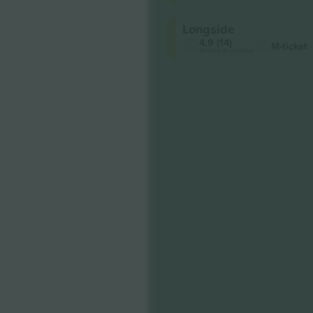
Longside
4.9 (14)
M-ticket
Vendeur de confiance