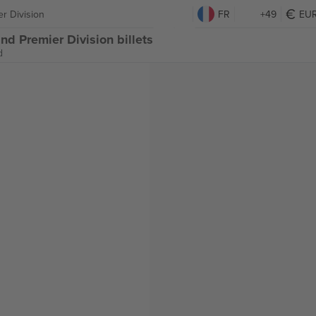
r Division
FR
+49
EU
d Premier Division billets
d