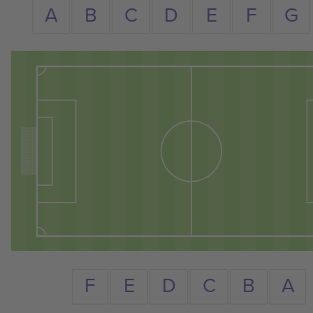
A
C
D
B
E
F
G
F
A
D
E
C
B