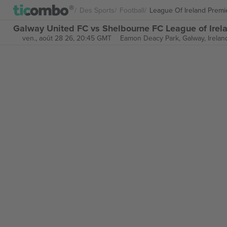
Des Sports
Football
League Of Ireland Premie
Galway United FC vs Shelbourne FC League of Irelan
ven., août 28 26, 20:45 GMT
Eamon Deacy Park,
Galway, Irelan