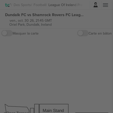
Connexion
Des Sports
Football
League Of Ireland Premier Division
Dundalk FC vs Shamrock Rovers FC League of Ireland Premier Division billets
ven., oct. 30 26, 21:45 GMT
Oriel Park,
Dundalk, Ireland
Masquer la carte
Carte en bâton
Main Stand