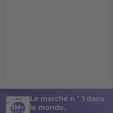
Le marché n ° 1 dans
MERCI!
le monde.