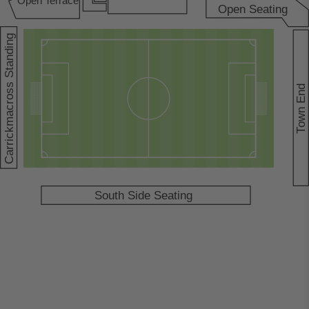
Open
T
errace
Open Seating
Carrickmacross Standing
own End
T
South Side Seating