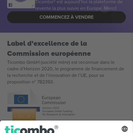
Ticombo® est aujourd’hui la plateforme de
revente la plus suivie en Europe. Merci!
COMMENCEZ À VENDRE
Label d’excellence de la
Commission européenne
Ticombo GmbH (société mère) est reconnue dans le
cadre d’Horizon 2020, le programme de financement de
la recherche et de l’innovation de l’UE, pour sa
proposition n° 782393.