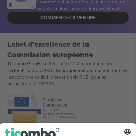
Ticombo® est aujourd’hui la plateforme de
revente la plus suivie en Europe. Merci!
COMMENCEZ À VENDRE
Label d’excellence de la
Commission européenne
Ticombo GmbH (société mère) est reconnue dans le
cadre d’Horizon 2020, le programme de financement de
la recherche et de l’innovation de l’UE, pour sa
proposition n° 782393.