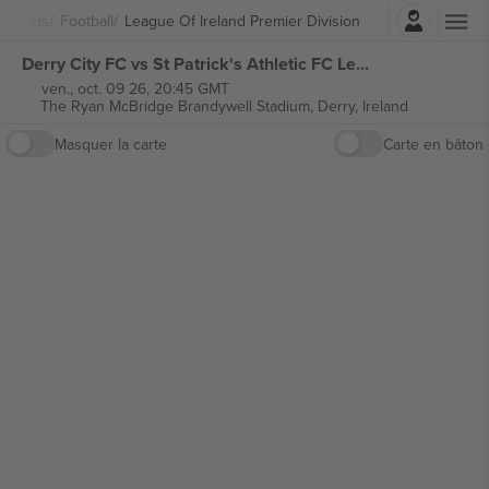
Connexion
 Sports
Football
League Of Ireland Premier Division
Derry City FC vs St Patrick's Athletic FC League of Ireland Premier Division billets
ven., oct. 09 26, 20:45 GMT
The Ryan McBridge Brandywell Stadium,
Derry, Ireland
Masquer la carte
Carte en bâton