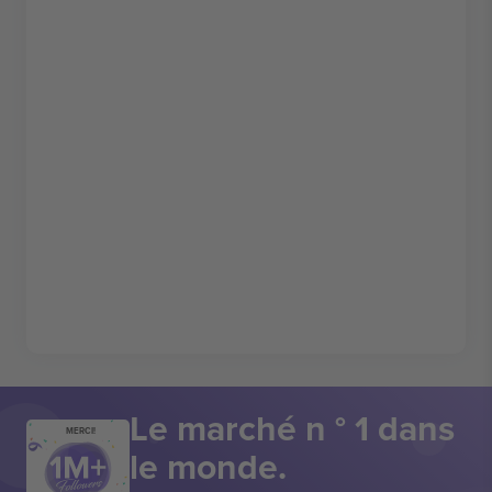
Le marché n ° 1 dans
MERCI!
le monde.