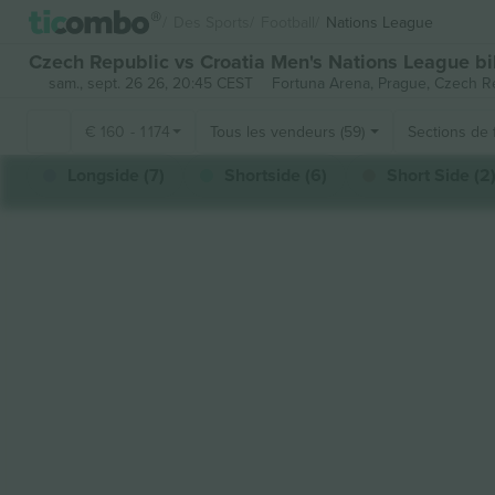
Des Sports
Football
Nations League
Czech Republic vs Croatia Men's Nations League bil
sam., sept. 26 26, 20:45 CEST
Fortuna Arena,
Prague, Czech R
€
160
-
1 174
Tous les vendeurs (59)
Sections de 
Longside (7)
Shortside (6)
Short Side (2