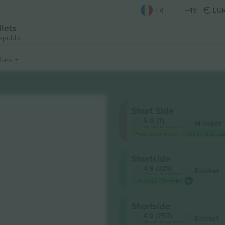
FR
+49
EU
lets
epublic
fans
)
Short Side
5.0 (7)
M-ticket
Vendeur de confiance
Fans à domicile
Prix ​​le plus 
Shortside
4.9 (325)
E-ticket
Vendeur de confiance
Le choix Ticombo
Shortside
4.9 (757)
E-ticket
Vendeur de confiance