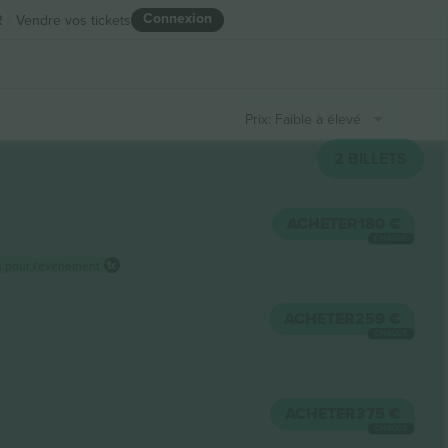
Connexion
R
Vendre vos tickets
Prix: Faible à élevé
2
BILLETS
ACHETER
180 €
CHAQUE
bas pour l'événement
ACHETER
259 €
CHAQUE
ACHETER
375 €
CHAQUE