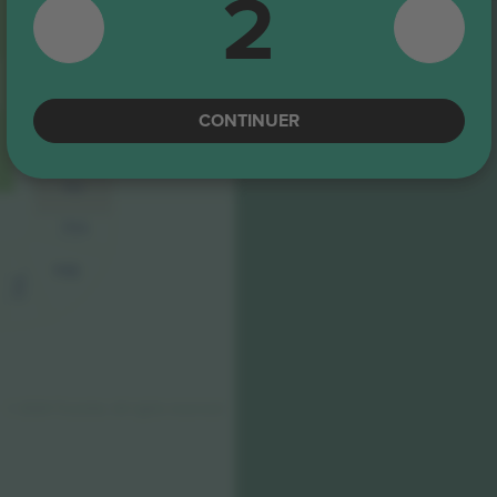
2
107
108
CONTINUER
109
110
111A
111B
111C
© 2024 Ticombo. All rights reserved