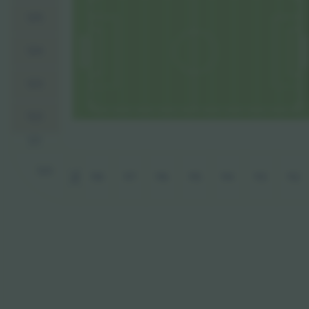
125
124
123
122
121
120
114
112
117
116
115
113
118
119