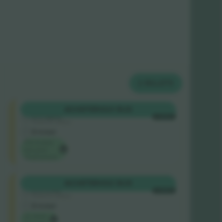
2
BILLETS
Shortside
ACHETER
423 $US
5.0 (220)
CHAQUE
Vendeur de confiance
E-ticket
Prix ​​le plus
bas pour
l'événement
Shortside
ACHETER
432 $US
5.0 (140)
CHAQUE
Vendeur de confiance
E-ticket
Le choix