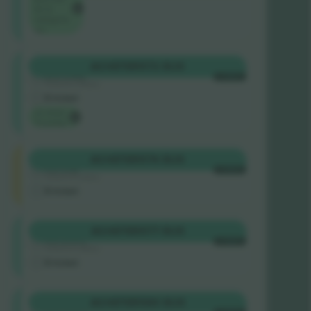
de la
catégorie
sur
Longside
ACHETER
572 $US
5.0 (140)
CHAQUE
Vendeur de confiance
E-ticket
Le choix
Ticombo
Shortside
ACHETER
576 $US
4.9 (14)
CHAQUE
Vendeur de confiance
E-ticket
Longside
ACHETER
577 $US
4.9 (757)
CHAQUE
Vendeur de confiance
E-ticket
Longside
ACHETER
580 $US