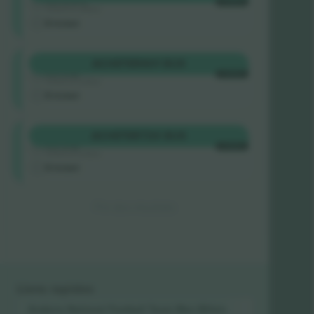
4.9 (757)
CHAQUE
Vendeur de confiance
E-ticket
Longside
ACHETER
601 $US
4.9 (14)
CHAQUE
Vendeur de confiance
E-ticket
Longside
ACHETER
720 $US
4.9 (14)
CHAQUE
Vendeur de confiance
E-ticket
Fin des résultats
Liens rapides
Andorra National Football Team Men
Billets
Luxembourg N