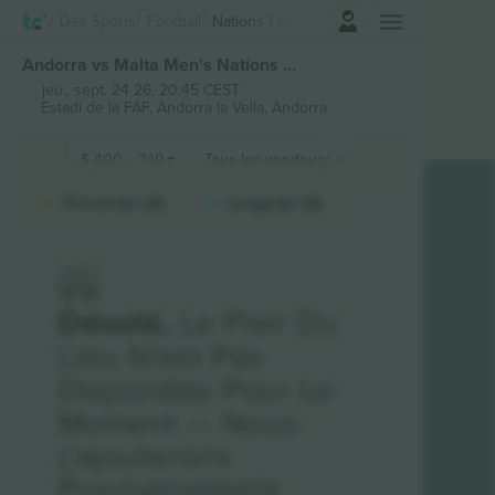
Connexion
Des Sports
Football
Nations League
Andorra vs Malta Men's Nations League billets
jeu., sept. 24 26, 20:45 CEST
Estadi de la FAF,
Andorra la Vella, Andorra
$
400
-
740
Tous les vendeurs (50)
Sections de 
Shortside (6)
Longside (6)
Désolé,
Le Plan Du
Lieu N'est Pas
Disponible Pour Le
Moment — Nous
L'ajouterons
Prochainement.