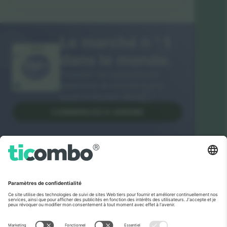
Le marché n ° 1
MERCI!
dans le monde.
Ticombo® est aujourd’hui la
plateforme de revente la plus
suivie en Europe. Merci!
COMMENCEZ À VENDRE
Label d’excellence de la
Commission européenne
Ticombo GmbH (société mère) est reconnue
dans le cadre d’Horizon 2020, le programme de
financement de la recherche et de l’innovation
de l’UE, pour sa proposition n° 782393.