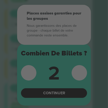
Ticombo
Shortside
Places assises garanties pour
ACHETER
434 $US
4.9 (757)
CHAQUE
les groupes
Vendeur de confiance
E-ticket
Nous garantissons des places de
groupe ‑ chaque billet de votre
commande reste ensemble.
Shortside
ACHETER
437 $US
4.9 (757)
CHAQUE
Vendeur de confiance
E-ticket
Combien De Billets ?
2
Shortside
ACHETER
451 $US
4.9 (14)
CHAQUE
Vendeur de confiance
E-ticket
Longside
ACHETER
560 $US
5.0 (220)
CHAQUE
CONTINUER
Vendeur de confiance
E-ticket
Prix ​​le
plus bas