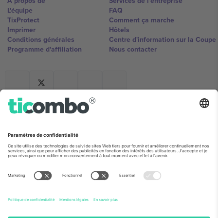
À propos de
Services de l'entreprise
L'équipe
FAQ
TixProtect
Comment ça marche
Imprimer
Hôtels
Conditions générales
Centre d'information sur la Coup
Programme d'affiliation
Nous contacter
Ticombo France
Mimi Balkanska 132, 1540, Sofia,
Bulgaria
L'entité juridique du fournisseur de la plateforme peut changer en
fonction du lieu, de l'événement et/ou du domaine. Pour plus de
détails, consultez la page spécifique de l'événement, les mentions