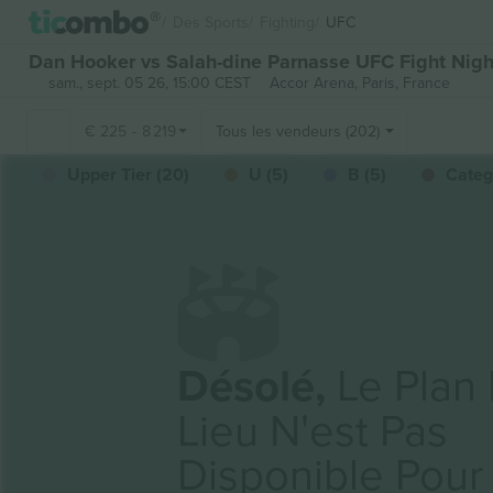
Des Sports
Fighting
UFC
Dan Hooker vs Salah-dine Parnasse UFC Fight Night
sam., sept. 05 26, 15:00 CEST
Accor Arena,
Paris, France
€
225
-
8 219
Tous les vendeurs (202)
Upper Tier (20)
U (5)
B (5)
Categ
Désolé,
Le Plan
Lieu N'est Pas
Disponible Pour