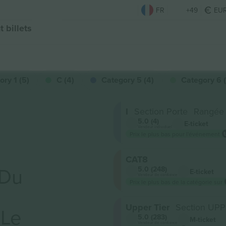
FR
+49
EU
 billets
ory 1 (5)
C (4)
Category 5 (4)
Category 6 
I
Section Porte
Rangée
5.0 (4)
E-ticket
Vendeur individuel
Prix ​​le plus bas pour l'événement
CAT8
 Du
5.0 (248)
E-ticket
Vendeur de confiance
Prix ​​le plus bas de la catégorie sur
Upper Tier
Section UPP
 Le
5.0 (283)
M-ticket
Vendeur de confiance