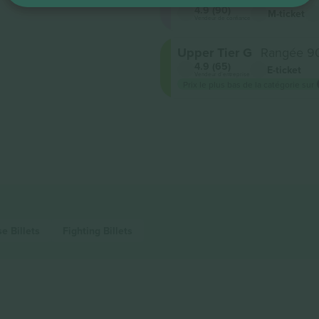
4.9 (90)
M-ticket
Vendeur de confiance
Upper Tier G
Rangée 9
4.9 (65)
E-ticket
Vendeur d'entreprise
Prix ​​le plus bas de la catégorie sur
sse
Billets
Fighting
Billets