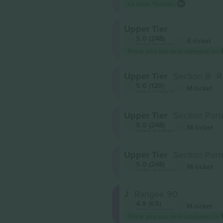
s
Le choix Ticombo
Upper Tier
5.0 (248)
E-ticket
Vendeur de confiance
Prix ​​le plus bas de la catégorie sur
Upper Tier
Section B
R
5.0 (120)
M-ticket
Vendeur d'entreprise
Upper Tier
Section Port
5.0 (248)
M-ticket
Vendeur de confiance
Upper Tier
Section Port
5.0 (248)
M-ticket
Vendeur de confiance
J
Rangée 90
4.9 (65)
M-ticket
Vendeur d'entreprise
Prix ​​le plus bas de la catégorie sur