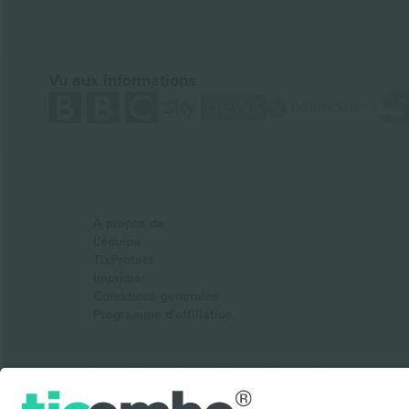
Vu aux informations
À propos de
L'équipe
TixProtect
Imprimer
Conditions générales
Programme d'affiliation