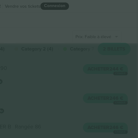
Connexion
R
Vendre vos tickets
Prix: Faible à élevé
(4)
Category 2 (4)
Category 7 (3)
2
BILLETS
I (2)
 90
ACHETER
244 €
CHAQUE
ACHETER
246 €
CHAQUE
ER B
Rangée 86
ACHETER
246 €
CHAQUE