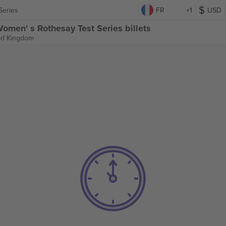
Series
FR
+1
USD
men' s Rothesay Test Series billets
ed Kingdom