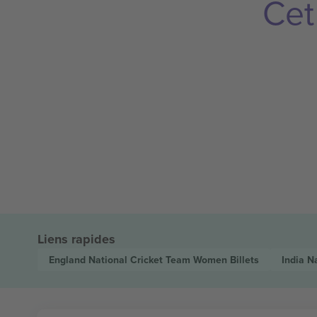
Cet
Liens rapides
England National Cricket Team Women
Billets
India N