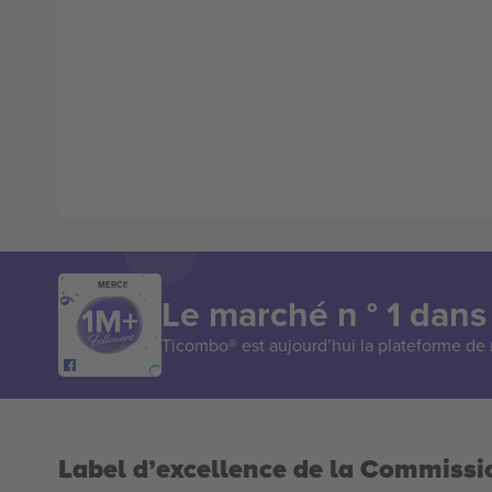
MERCI!
Le marché n ° 1 dans
Ticombo® est aujourd’hui la plateforme de r
Label d’excellence de la Commiss