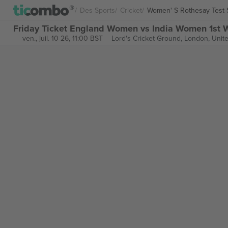
Des Sports
Cricket
Women' S Rothesay Test 
Friday Ticket England Women vs India Women 1st Wo
ven., juil. 10 26, 11:00 BST
Lord's Cricket Ground,
London, Unit