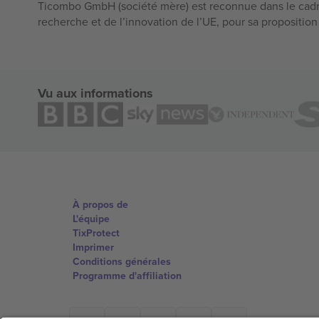
Ticombo GmbH (société mère) est reconnue dans le cadr
recherche et de l’innovation de l’UE, pour sa propositio
Vu aux informations
À propos de
L'équipe
TixProtect
Imprimer
Conditions générales
Programme d'affiliation