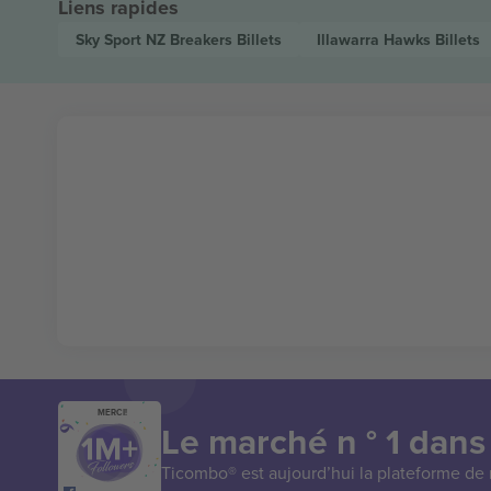
Liens rapides
Sky Sport NZ Breakers
Billets
Illawarra Hawks
Billets
MERCI!
Le marché n ° 1 dans
Ticombo® est aujourd’hui la plateforme de r