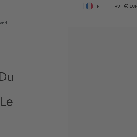
FR
+49
EU
land
 Du
 Le
s