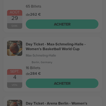
65 Billets
AOÛT
262 €
de
29
ACHETER
SAM.
Day Ticket - Max-Schmeling-Halle -
Women’s Basketball World Cup
Max-Schmeling-Halle
Berlin, Germany
16 Billets
SEPT.
284 €
de
4
ACHETER
VEN.
Day Ticket - Arena Berlin - Women’s