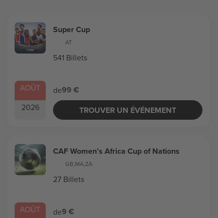
Super Cup
AT
541 Billets
AOÛT
99 €
de
2026
TROUVER UN ÉVÉNEMENT
CAF Women’s Africa Cup of Nations
GB
,
MA
,
ZA
27 Billets
AOÛT
9 €
de