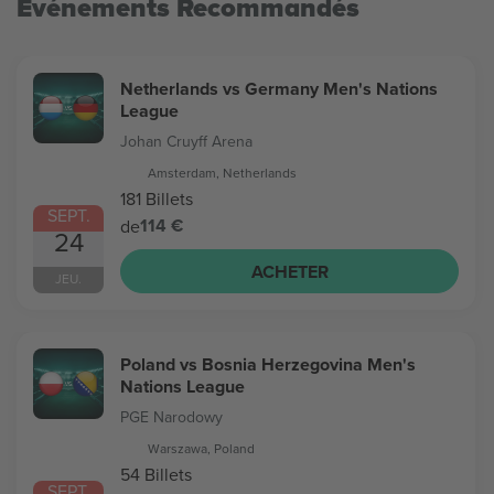
Evénements Recommandés
Netherlands vs Germany Men's Nations
League
Johan Cruyff Arena
Amsterdam, Netherlands
181 Billets
SEPT.
114 €
de
24
ACHETER
JEU.
Poland vs Bosnia Herzegovina Men's
Nations League
PGE Narodowy
Warszawa, Poland
54 Billets
SEPT.