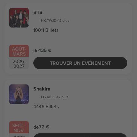
BTS
HK
,
TW
,
ID
+12 plus
10011 Billets
AOÛT
-
135 €
de
MARS
2026
-
TROUVER UN ÉVÉNEMENT
2027
Shakira
EG
,
AE
,
ES
+2 plus
4446 Billets
SEPT.
-
72 €
de
NOV.