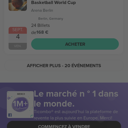
Basketball World Cup
Arena Berlin
Berlin, Germany
24 Billets
SEPT.
168 €
de
4
ACHETER
VEN.
AFFICHER PLUS
- 20 ÉVÉNEMENTS
Le marché n ° 1 dans
MERCI!
le monde.
Ticombo® est aujourd’hui la plateforme de
revente la plus suivie en Europe. Merci!
COMMENCEZ À VENDRE