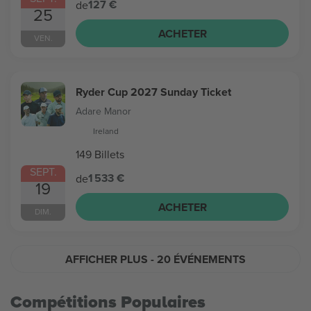
127 €
de
25
ACHETER
VEN.
Ryder Cup 2027 Sunday Ticket
Adare Manor
Ireland
149 Billets
SEPT.
1 533 €
de
19
ACHETER
DIM.
AFFICHER PLUS
- 20 ÉVÉNEMENTS
Compétitions Populaires