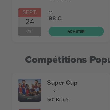
SEPT.
de
98 €
24
ACHETER
JEU.
Compétitions Popu
Super Cup
AT
501 Billets