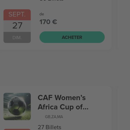
SEPT.
de
170 €
27
ACHETER
DIM.
CAF Women’s
Africa Cup of
Nations
GB
,
ZA
,
MA
27 Billets