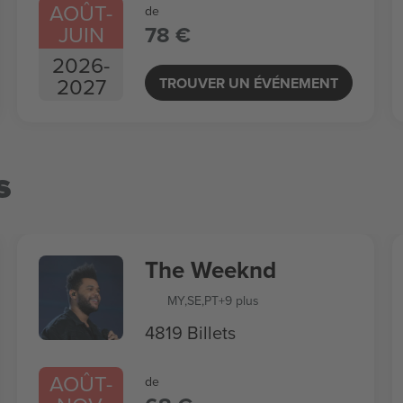
AOÛT
-
de
JUIN
78 €
2026
-
2027
TROUVER UN ÉVÉNEMENT
s
The Weeknd
MY
,
SE
,
PT
+9 plus
4819 Billets
AOÛT
-
de