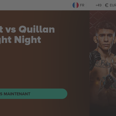
FR
+49
EU
 vs Quillan
ght Night
TS MAINTENANT