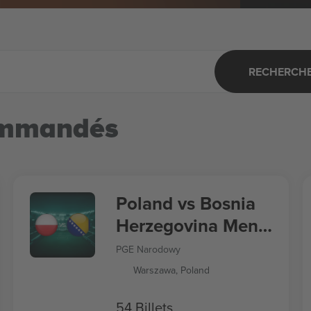
RECHERCHER
ommandés
Poland vs Bosnia
Herzegovina Men's
Nations League
PGE Narodowy
Warszawa, Poland
54 Billets