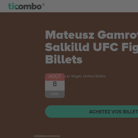
Mateusz Gamrot
Salkilld UFC Fi
Billets
AOÛT
Las Vegas, United States
8
SAM.
ACHETEZ VOS BILLE