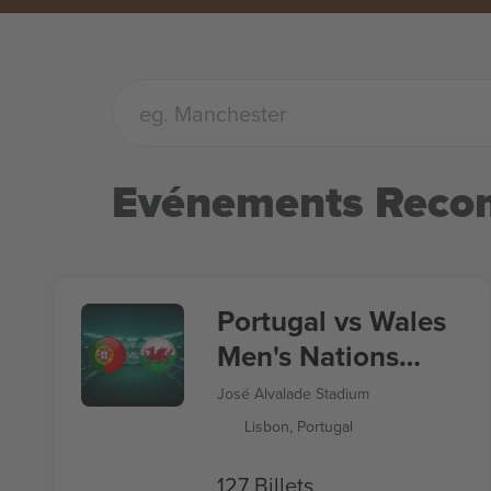
Evénements Rec
Portugal vs Wales
Men's Nations
League
José Alvalade Stadium
Lisbon, Portugal
127 Billets