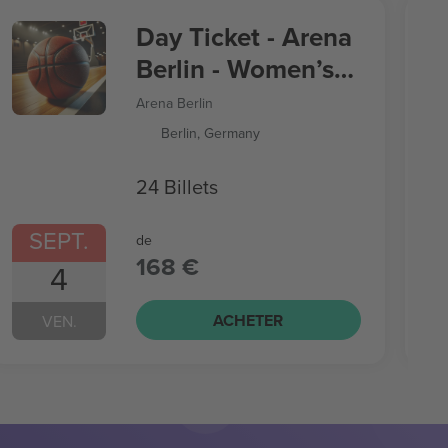
Day Ticket - Arena
Berlin - Women’s
Basketball World
Arena Berlin
Cup
Berlin, Germany
24 Billets
SEPT.
de
168 €
4
ACHETER
VEN.