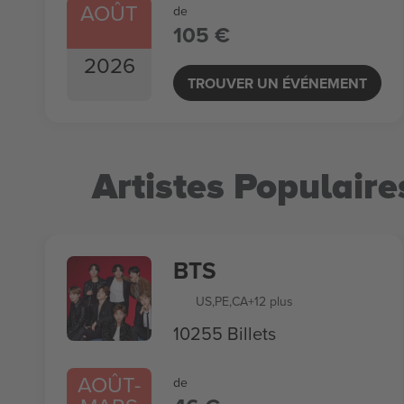
AOÛT
de
105 €
2026
TROUVER UN ÉVÉNEMENT
Artistes Populaire
BTS
US
,
PE
,
CA
+12 plus
10255 Billets
AOÛT
-
de