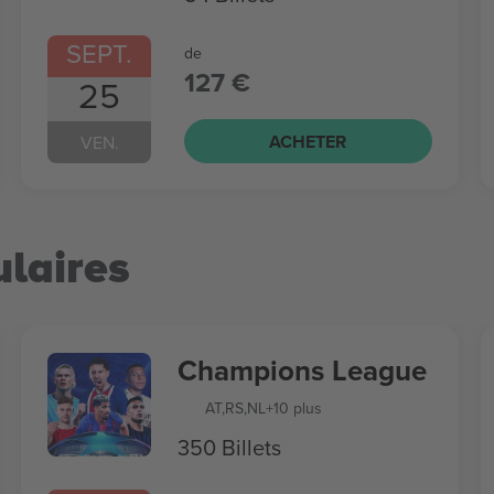
SEPT.
de
127 €
25
ACHETER
VEN.
laires
Champions League
AT
,
RS
,
NL
+10 plus
350 Billets