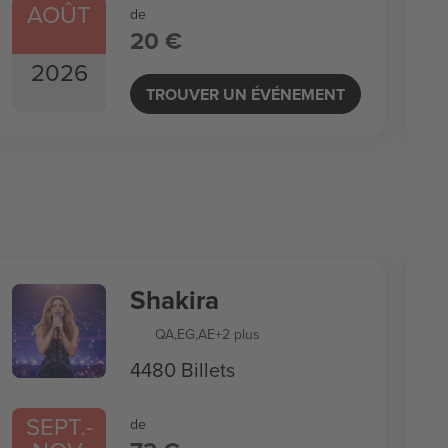
AOÛT
de
20 €
2026
TROUVER UN ÉVÉNEMENT
Shakira
QA
,
EG
,
AE
+2 plus
4480 Billets
SEPT.
-
de