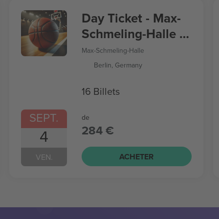
Day Ticket - Max-
Schmeling-Halle -
Women’s
Max-Schmeling-Halle
Basketball World
Berlin, Germany
Cup
16 Billets
SEPT.
de
284 €
4
ACHETER
VEN.