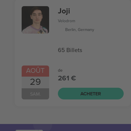
Joji
Velodrom
Berlin, Germany
65 Billets
AOÛT
de
261 €
29
ACHETER
SAM.