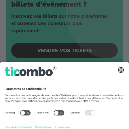
billets d’événement ?
Inscrivez vos billets sur notre plateforme
et obtenez des acheteurs plus
rapidement!
VENDRE VOS TICKETS
Evénements à venir autour
Berlin
Joji
Velodrom
Berlin, Germany