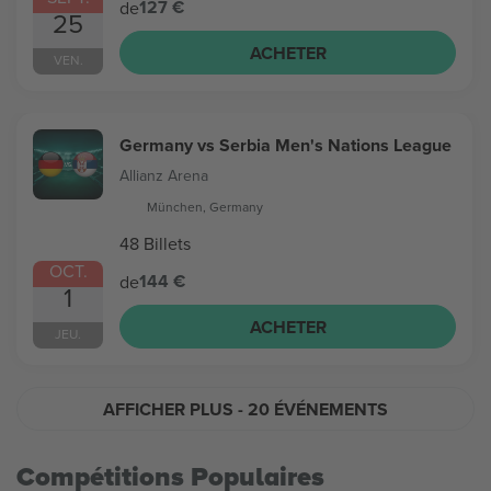
127 €
de
25
ACHETER
VEN.
Germany vs Serbia Men's Nations League
Allianz Arena
München, Germany
48 Billets
OCT.
144 €
de
1
ACHETER
JEU.
AFFICHER PLUS
- 20 ÉVÉNEMENTS
Compétitions Populaires