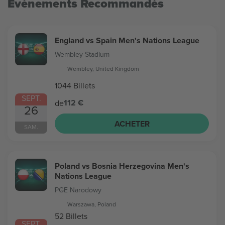
Evénements Recommandés
England vs Spain Men's Nations League
Wembley Stadium
Wembley, United Kingdom
1044 Billets
SEPT.
112 €
de
26
ACHETER
SAM.
Poland vs Bosnia Herzegovina Men's
Nations League
PGE Narodowy
Warszawa, Poland
52 Billets
SEPT.