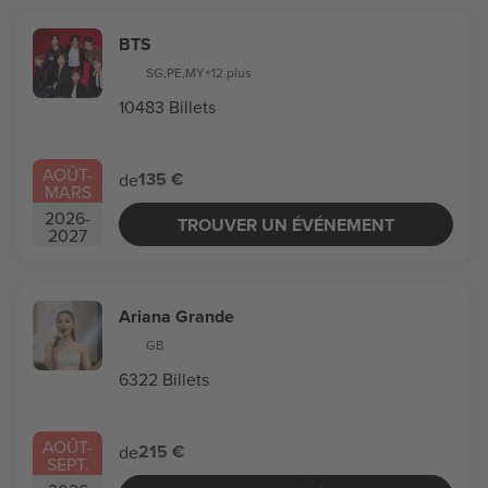
BTS
SG
,
PE
,
MY
+12 plus
10483 Billets
AOÛT
-
135 €
de
MARS
2026
-
TROUVER UN ÉVÉNEMENT
2027
Ariana Grande
GB
6322 Billets
AOÛT
-
215 €
de
SEPT.