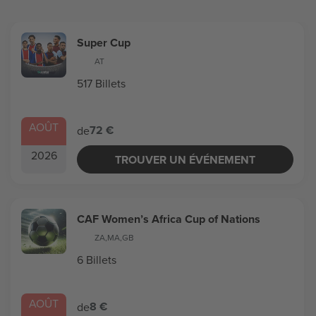
Super Cup
AT
517 Billets
AOÛT
72 €
de
2026
TROUVER UN ÉVÉNEMENT
CAF Women’s Africa Cup of Nations
ZA
,
MA
,
GB
6 Billets
AOÛT
8 €
de