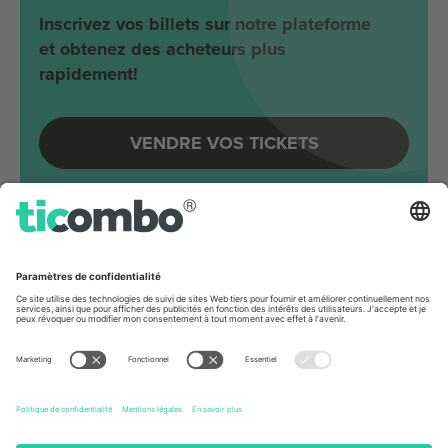
Inscrivez vos billets sur notre plateforme
et obtenez des acheteurs plus
rapidement!
VENDRE VOS TICKETS
Evénements à venir autour
Berlin
Joji
Velodrom
Berlin, Germany
65 Billets