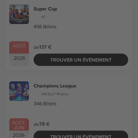
Super Cup
AT
456 Billets
AOÛT
137 €
de
2026
TROUVER UN ÉVÉNEMENT
Champions League
GB
,
SI
,
LT
+10 plus
346 Billets
AOÛT
-
78 €
de
JUIN
2026
-
TROUVER UN ÉVÉNEMENT