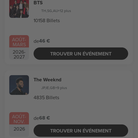
BTS
TH
,
SG
,
AU
+12 plus
10158 Billets
AOÛT
-
46 €
de
MARS
2026
-
TROUVER UN ÉVÉNEMENT
2027
The Weeknd
JP
,
IE
,
GB
+9 plus
4835 Billets
AOÛT
-
68 €
de
NOV.
2026
TROUVER UN ÉVÉNEMENT