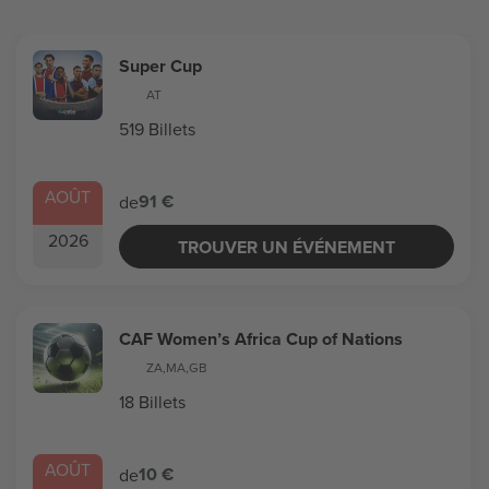
Super Cup
AT
519 Billets
AOÛT
91 €
de
2026
TROUVER UN ÉVÉNEMENT
CAF Women’s Africa Cup of Nations
ZA
,
MA
,
GB
18 Billets
AOÛT
10 €
de