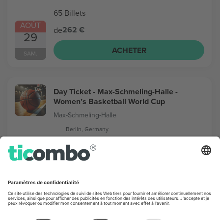
65 Billets
AOÛT
262 €
de
29
ACHETER
SAM.
Day Ticket - Max-Schmeling-Halle -
Women’s Basketball World Cup
Max-Schmeling-Halle
Berlin, Germany
16 Billets
SEPT.
284 €
de
4
ACHETER
VEN.
Day Ticket - Arena Berlin - Women’s