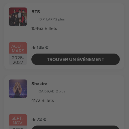
BTS
ID
,
PH
,
AR
+12 plus
10463 Billets
AOÛT
-
135 €
de
MARS
2026
-
TROUVER UN ÉVÉNEMENT
2027
Shakira
QA
,
EG
,
AE
+2 plus
4172 Billets
SEPT.
-
72 €
de
NOV.