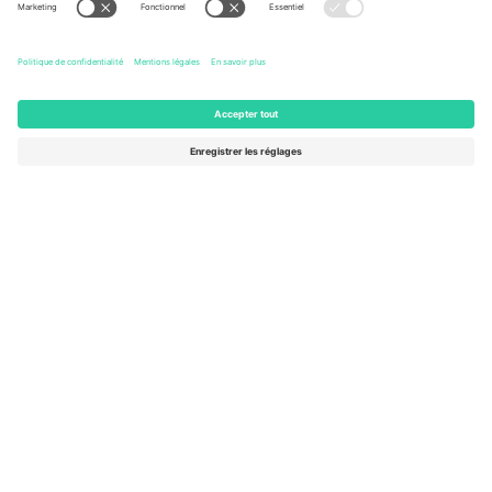
Basketball World Cup
Arena Berlin
Berlin, Germany
24 Billets
SEPT.
168 €
de
4
ACHETER
VEN.
AFFICHER PLUS
- 20 ÉVÉNEMENTS
Le marché n ° 1 dans
MERCI!
le monde.
Ticombo® est aujourd’hui la plateforme de
revente la plus suivie en Europe. Merci!
COMMENCEZ À VENDRE