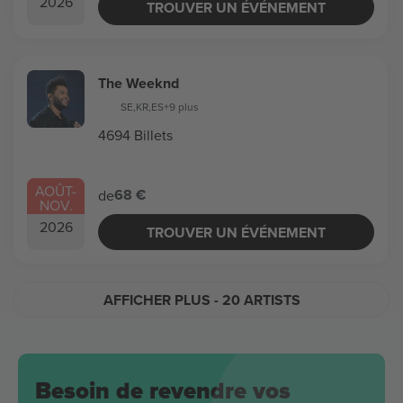
2026
TROUVER UN ÉVÉNEMENT
The Weeknd
SE
,
KR
,
ES
+9 plus
4694 Billets
AOÛT
-
68 €
de
NOV.
2026
TROUVER UN ÉVÉNEMENT
AFFICHER PLUS
- 20 ARTISTS
Besoin de revendre vos