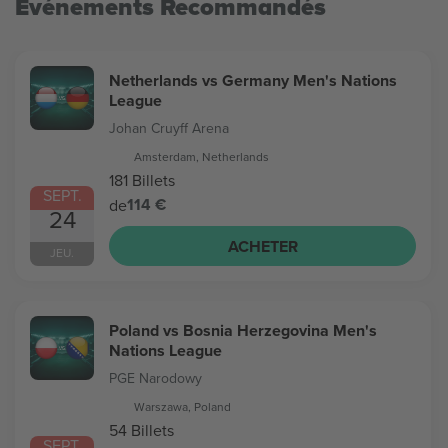
Evénements Recommandés
Netherlands vs Germany Men's Nations
League
Johan Cruyff Arena
Amsterdam, Netherlands
181 Billets
SEPT.
114 €
de
24
ACHETER
JEU.
Poland vs Bosnia Herzegovina Men's
Nations League
PGE Narodowy
Warszawa, Poland
54 Billets
SEPT.