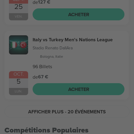
127 €
de
25
ACHETER
VEN.
Italy vs Turkey Men's Nations League
Stadio Renato DallAra
Bologna, Italie
96 Billets
OCT.
67 €
de
5
ACHETER
LUN.
AFFICHER PLUS
- 20 ÉVÉNEMENTS
Compétitions Populaires