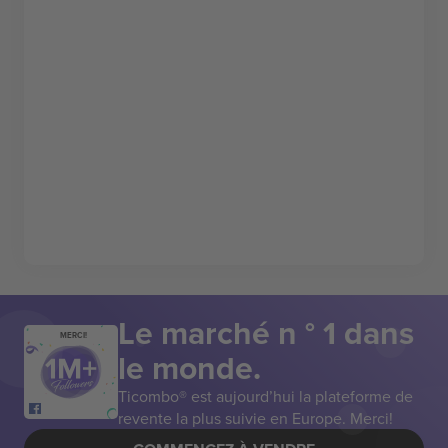
Le marché n ° 1 dans
MERCI!
le monde.
Ticombo® est aujourd’hui la plateforme de
revente la plus suivie en Europe. Merci!