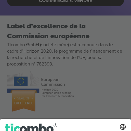
COMMENCEZ À VENDRE
Label d’excellence de la
Commission européenne
Ticombo GmbH (société mère) est reconnue dans le
cadre d’Horizon 2020, le programme de financement de
la recherche et de l’innovation de l’UE, pour sa
proposition n° 782393.