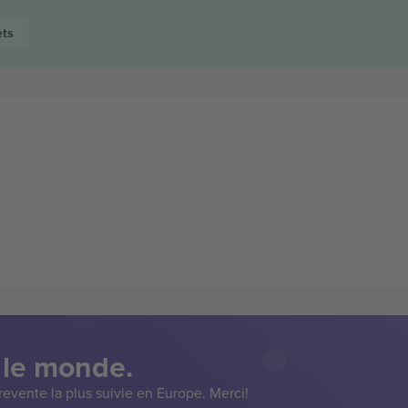
ets
 le monde.
evente la plus suivie en Europe. Merci!