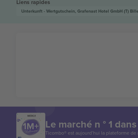
Liens rapides
Unterkunft - Wertgutschein, Grafenast Hotel GmbH (T)
Bill
MERCI!
Le marché n ° 1 dans
Ticombo® est aujourd’hui la plateforme de r