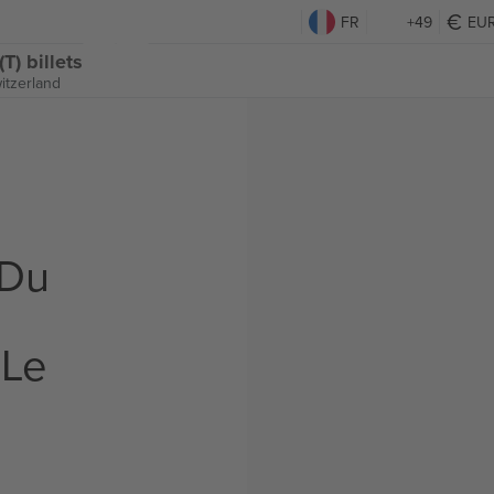
FR
+49
EU
T) billets
witzerland
 Du
 Le
s