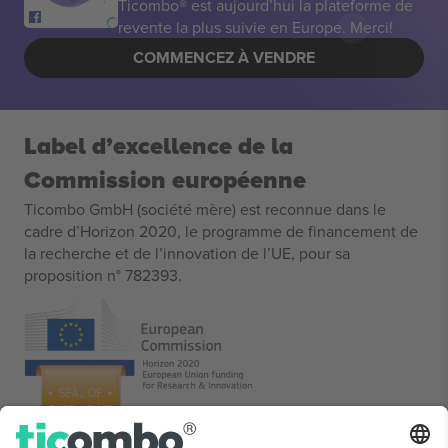
Ticombo® est aujourd’hui la plateforme de
revente la plus suivie en Europe. Merci!
COMMENCEZ À VENDRE
Label d’excellence de la
Commission européenne
Ticombo GmbH (société mère) est reconnue dans le
cadre d’Horizon 2020, le programme de financement de
la recherche et de l’innovation de l’UE, pour sa
proposition n° 782393.