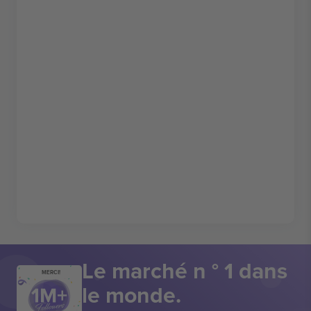
Le marché n ° 1 dans
MERCI!
le monde.