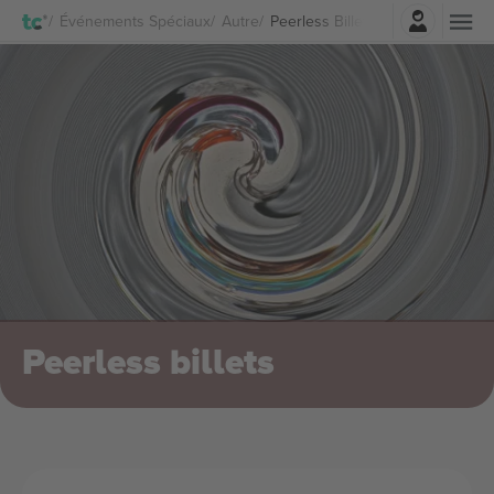
Connexion
Événements Spéciaux
Autre
Peerless Billets
Peerless billets