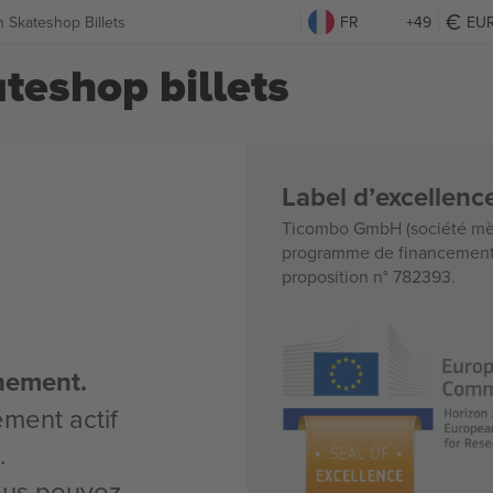
 Skateshop Billets
FR
+49
EU
teshop billets
Label d’excellen
Ticombo GmbH (société mèr
programme de financement d
proposition n° 782393.
nement.
ement actif
.
vous pouvez