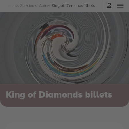
Connexion
vénements Spéciaux
Autre
King of Diamonds Billets
King of Diamonds billets