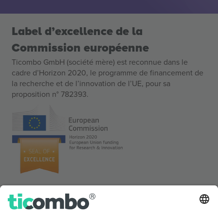
Label d’excellence de la
Commission européenne
Ticombo GmbH (société mère) est reconnue dans le
cadre d’Horizon 2020, le programme de financement de
la recherche et de l’innovation de l’UE, pour sa
proposition n° 782393.