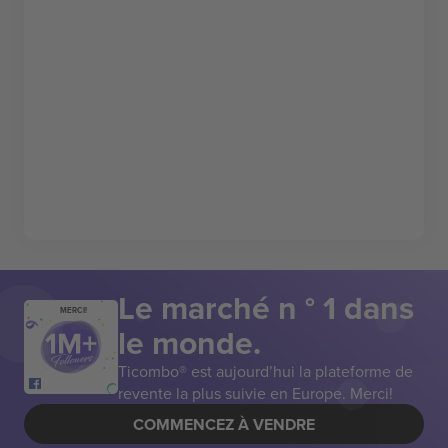
Le marché n ° 1 dans
MERCI!
le monde.
Ticombo® est aujourd’hui la plateforme de
revente la plus suivie en Europe. Merci!
COMMENCEZ À VENDRE